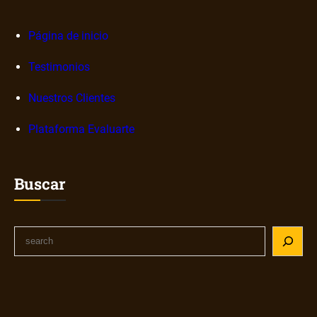
Página de inicio
Testimonios
Nuestros Clientes
Plataforma Evaluarte
Buscar
S
e
a
r
c